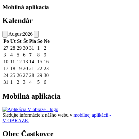
Mobilná aplikácia
Kalendár
August
2026
Po
Ut
St
Št
Pia
So
Ne
27
28
29
30
31
1
2
3
4
5
6
7
8
9
10
11
12
13
14
15
16
17
18
19
20
21
22
23
24
25
26
27
28
29
30
31
1
2
3
4
5
6
Mobilná aplikácia
Sledujte informácie z nášho webu v
mobilnej aplikácii -
V OBRAZE.
Obec Častkovce