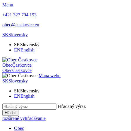
Menu
+421 327 794 193
obec@castkovce.eu
SK
Slovensky
SK
Slovensky
EN
English
Obec
Častkovce
Obec
Častkovce
Mapa webu
SK
Slovensky
SK
Slovensky
EN
English
Hľadaný výraz
Hľadať
rozšírené vyhľadávanie
Obec