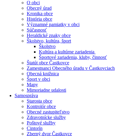
O obci
Obecný úrad
Kronika obce
História obce
Významné pamiatky v obci
Súčasnosť
Heraldické znaky obce
Školstvo, kultúra, šport
Školstvo
Kultúra a kultúrne zariadenia
Športové zariadenia, kluby, činnosť
Štatút obce Častkovce
Zamestnanci Obecného úradu v Častkovciach
Obecná knižnica
Šport v obci
Mapy
Mimoriadne udalosti
Samospráva
Starosta obce
Kontrolór obce
Obecné zastupiteľstvo
Zdravotnícke služby
Poštové služby
Cintorín
Zberný dvor Častkovce