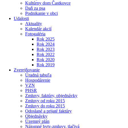
Kultúrny dom Častkovce
Daň za psa
Podnikanie v obci
Udalosti
Aktuality
Kalendár akcií
Fotogaléria
Rok 2025
Rok 2024
Rok 2023
Rok 2022
Rok 2020
Rok 2019
Zverejňovanie
Úradná tabuľa
Hospodárenie
VZN
PHSR
Zmluvy, faktúry, objednávky
Zmluvy od roku 2015
Zmluvy do roku 2015
Odoslané a prijaté faktúry
Objednávky
Územný plán
Nájomné byty-zmluvy, tlačivá