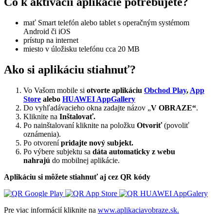
Čo k aktivácii aplikácie potrebujete?
mať Smart telefón alebo tablet s operačným systémom
Android či iOS
prístup na internet
miesto v úložisku telefónu cca 20 MB
Ako si aplikáciu stiahnuť?
Vo Vašom mobile si
otvorte aplikáciu
Obchod Play
,
App
Store
alebo
HUAWEI AppGallery
Do vyhľadávacieho okna zadajte názov „
V OBRAZE“
.
Kliknite na
Inštalovať.
Po nainštalovaní kliknite na položku
Otvoriť
(povoliť
oznámenia).
Po otvorení
pridajte nový subjekt.
Po výbere subjektu sa
dáta automaticky z webu
nahrajú
do mobilnej aplikácie.
Aplikáciu si môžete stiahnuť aj cez QR kódy
Pre viac informácií kliknite na
www.aplikaciavobraze.sk.