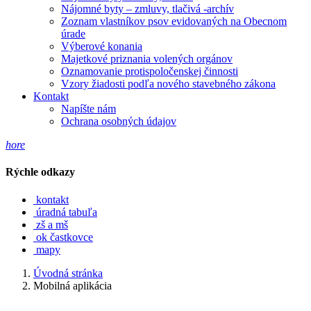
Nájomné byty – zmluvy, tlačivá -archív
Zoznam vlastníkov psov evidovaných na Obecnom
úrade
Výberové konania
Majetkové priznania volených orgánov
Oznamovanie protispoločenskej činnosti
Vzory žiadosti podľa nového stavebného zákona
Kontakt
Napíšte nám
Ochrana osobných údajov
hore
Rýchle odkazy
kontakt
úradná tabuľa
zš a mš
ok častkovce
mapy
Úvodná stránka
Mobilná aplikácia