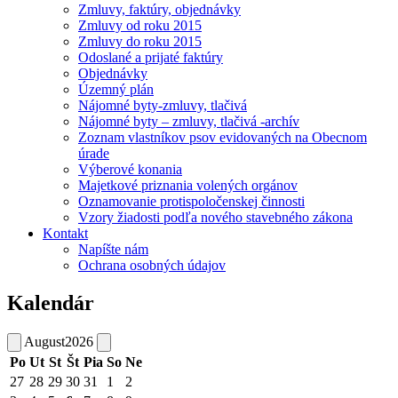
Zmluvy, faktúry, objednávky
Zmluvy od roku 2015
Zmluvy do roku 2015
Odoslané a prijaté faktúry
Objednávky
Územný plán
Nájomné byty-zmluvy, tlačivá
Nájomné byty – zmluvy, tlačivá -archív
Zoznam vlastníkov psov evidovaných na Obecnom
úrade
Výberové konania
Majetkové priznania volených orgánov
Oznamovanie protispoločenskej činnosti
Vzory žiadosti podľa nového stavebného zákona
Kontakt
Napíšte nám
Ochrana osobných údajov
Kalendár
August
2026
Po
Ut
St
Št
Pia
So
Ne
27
28
29
30
31
1
2