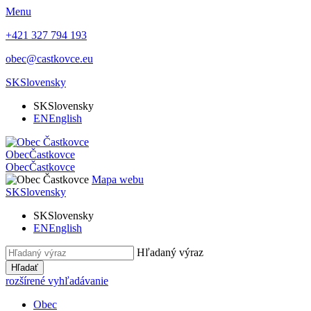
Menu
+421 327 794 193
obec@castkovce.eu
SK
Slovensky
SK
Slovensky
EN
English
Obec
Častkovce
Obec
Častkovce
Mapa webu
SK
Slovensky
SK
Slovensky
EN
English
Hľadaný výraz
Hľadať
rozšírené vyhľadávanie
Obec