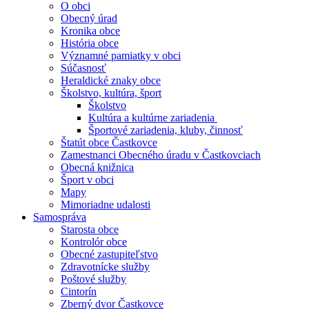
O obci
Obecný úrad
Kronika obce
História obce
Významné pamiatky v obci
Súčasnosť
Heraldické znaky obce
Školstvo, kultúra, šport
Školstvo
Kultúra a kultúrne zariadenia
Športové zariadenia, kluby, činnosť
Štatút obce Častkovce
Zamestnanci Obecného úradu v Častkovciach
Obecná knižnica
Šport v obci
Mapy
Mimoriadne udalosti
Samospráva
Starosta obce
Kontrolór obce
Obecné zastupiteľstvo
Zdravotnícke služby
Poštové služby
Cintorín
Zberný dvor Častkovce