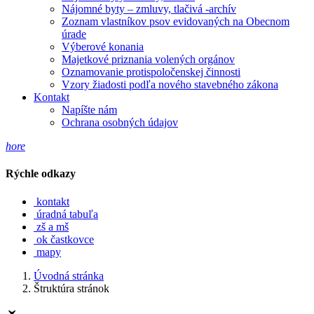
Nájomné byty – zmluvy, tlačivá -archív
Zoznam vlastníkov psov evidovaných na Obecnom
úrade
Výberové konania
Majetkové priznania volených orgánov
Oznamovanie protispoločenskej činnosti
Vzory žiadosti podľa nového stavebného zákona
Kontakt
Napíšte nám
Ochrana osobných údajov
hore
Rýchle odkazy
kontakt
úradná tabuľa
zš a mš
ok častkovce
mapy
Úvodná stránka
Štruktúra stránok