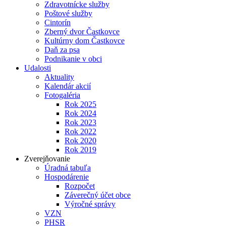
Zdravotnícke služby
Poštové služby
Cintorín
Zberný dvor Častkovce
Kultúrny dom Častkovce
Daň za psa
Podnikanie v obci
Udalosti
Aktuality
Kalendár akcií
Fotogaléria
Rok 2025
Rok 2024
Rok 2023
Rok 2022
Rok 2020
Rok 2019
Zverejňovanie
Úradná tabuľa
Hospodárenie
Rozpočet
Záverečný účet obce
Výročné správy
VZN
PHSR