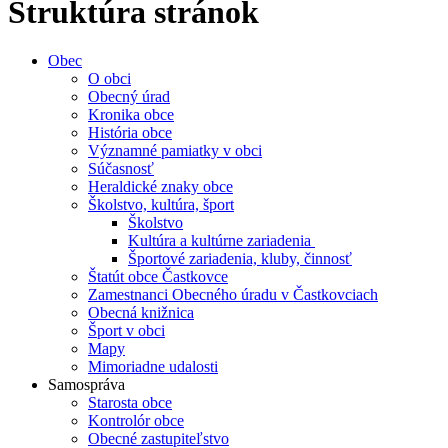
Štruktúra stránok
Obec
O obci
Obecný úrad
Kronika obce
História obce
Významné pamiatky v obci
Súčasnosť
Heraldické znaky obce
Školstvo, kultúra, šport
Školstvo
Kultúra a kultúrne zariadenia
Športové zariadenia, kluby, činnosť
Štatút obce Častkovce
Zamestnanci Obecného úradu v Častkovciach
Obecná knižnica
Šport v obci
Mapy
Mimoriadne udalosti
Samospráva
Starosta obce
Kontrolór obce
Obecné zastupiteľstvo