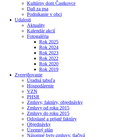
Kultúrny dom Častkovce
Daň za psa
Podnikanie v obci
Udalosti
Aktuality
Kalendár akcií
Fotogaléria
Rok 2025
Rok 2024
Rok 2023
Rok 2022
Rok 2020
Rok 2019
Zverejňovanie
Úradná tabuľa
Hospodárenie
VZN
PHSR
Zmluvy, faktúry, objednávky
Zmluvy od roku 2015
Zmluvy do roku 2015
Odoslané a prijaté faktúry
Objednávky
Územný plán
Nájomné byty-zmluvy, tlačivá