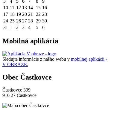
3
4
5
6
7
8
9
10
11
12
13
14
15
16
17
18
19
20
21
22
23
24
25
26
27
28
29
30
31
1
2
3
4
5
6
Mobilná aplikácia
Sledujte informácie z nášho webu v
mobilnej aplikácii -
V OBRAZE.
Obec Častkovce
Častkovce 399
916 27 Častkovce