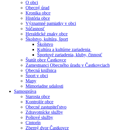
O obci
Obecný úrad
Kronika obce
História obce
Významné pamiatky v obci
Súčasnosť
Heraldické znaky obce
Školstvo, kultúra, šport
Školstvo
Kultúra a kultúrne zariadenia
Športové zariadenia, kluby, činnosť
Štatút obce Častkovce
Zamestnanci Obecného úradu v Častkovciach
Obecná knižnica
Šport v obci
Mapy
Mimoriadne udalosti
Samospráva
Starosta obce
Kontrolór obce
Obecné zastupiteľstvo
Zdravotnícke služby
Poštové služby
Cintorín
Zberný dvor Častkovce