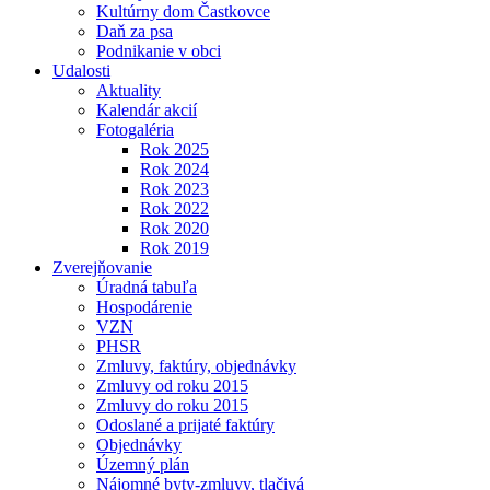
Kultúrny dom Častkovce
Daň za psa
Podnikanie v obci
Udalosti
Aktuality
Kalendár akcií
Fotogaléria
Rok 2025
Rok 2024
Rok 2023
Rok 2022
Rok 2020
Rok 2019
Zverejňovanie
Úradná tabuľa
Hospodárenie
VZN
PHSR
Zmluvy, faktúry, objednávky
Zmluvy od roku 2015
Zmluvy do roku 2015
Odoslané a prijaté faktúry
Objednávky
Územný plán
Nájomné byty-zmluvy, tlačivá