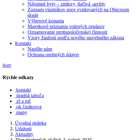
Nájomné byty – zmluvy, tlačivá -archív
Zoznam vlastníkov psov evidovaných na Obecnom
úrade
Výberové konania
Majetkové priznania volených orgánov
Oznamovanie protispoločenskej činnosti
Vzory žiadosti podľa nového stavebného zákona
Kontakt
Napíšte nám
Ochrana osobných údajov
hore
Rýchle odkazy
kontakt
úradná tabuľa
zš a mš
ok častkovce
mapy
Úvodná stránka
Udalosti
Aktuality
Zber triedených zložiek 2. polrok 2025