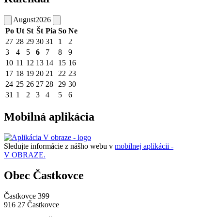
August
2026
Po
Ut
St
Št
Pia
So
Ne
27
28
29
30
31
1
2
3
4
5
6
7
8
9
10
11
12
13
14
15
16
17
18
19
20
21
22
23
24
25
26
27
28
29
30
31
1
2
3
4
5
6
Mobilná aplikácia
Sledujte informácie z nášho webu v
mobilnej aplikácii -
V OBRAZE.
Obec Častkovce
Častkovce 399
916 27 Častkovce