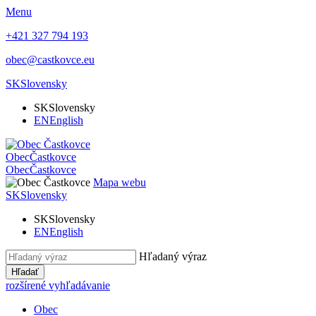
Menu
+421 327 794 193
obec@castkovce.eu
SK
Slovensky
SK
Slovensky
EN
English
Obec
Častkovce
Obec
Častkovce
Mapa webu
SK
Slovensky
SK
Slovensky
EN
English
Hľadaný výraz
Hľadať
rozšírené vyhľadávanie
Obec